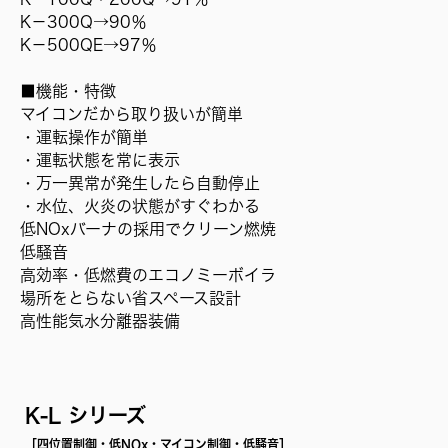
K－300Q→90％
K－500QE→97％
■機能・特徴
マイコンだから取り扱いが簡単
・運転操作が簡単
・運転状態を常に表示
・万一異常が発生したら自動停止
・水位、火炎の状態がすぐわかる
低NOxバーナの採用でクリーン燃焼
低騒音
高効率・低燃費のエコノミーボイラ
場所をとらない省スペース設計
高性能気水分離器装備
K-L シリーズ
［四位置制御・低NOx・マイコン制御・低騒音］