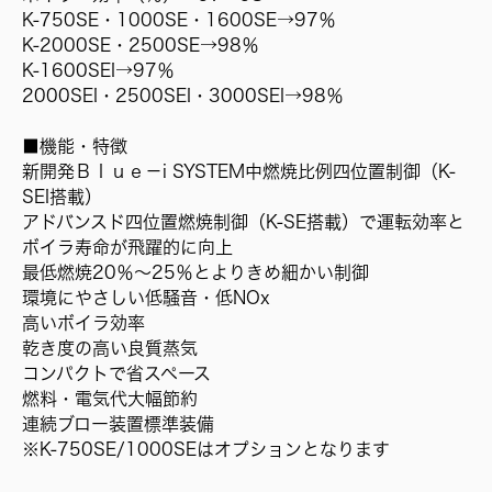
K-750SE・1000SE・1600SE→97％
K-2000SE・2500SE→98％
K-1600SEI→97％
2000SEI・2500SEI・3000SEI→98％
■機能・特徴
新開発Ｂｌｕｅ－i SYSTEM中燃焼比例四位置制御（K-
SEI搭載）
アドバンスド四位置燃焼制御（K-SE搭載）で運転効率と
ボイラ寿命が飛躍的に向上
最低燃焼20％～25％とよりきめ細かい制御
環境にやさしい低騒音・低NOx
高いボイラ効率
乾き度の高い良質蒸気
コンパクトで省スペース
燃料・電気代大幅節約
連続ブロー装置標準装備
※K-750SE/1000SEはオプションとなります