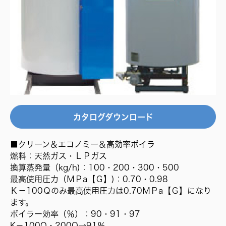
カタログダウンロード
■クリーン＆エコノミー＆高効率ボイラ
燃料：天然ガス・ＬＰガス
換算蒸発量（kg/h)：100・200・300・500
最高使用圧力（ＭＰa【Ｇ】)：0.70・0.98
Ｋ－100Ｑのみ最高使用圧力は0.70ＭＰa【Ｇ】になり
ます。
ボイラー効率（％）：90・91・97
K－100Q・200Q→91％