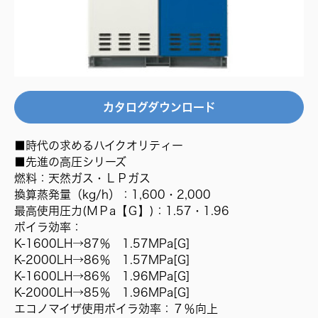
カタログダウンロード
■時代の求めるハイクオリティー
■先進の高圧シリーズ
燃料：天然ガス・ＬＰガス
換算蒸発量（kg/h）：1,600・2,000
最高使用圧力(ＭＰa【Ｇ】)：1.57・1.96
ボイラ効率：
K-1600LH→87％ 1.57MPa[G]
K-2000LH→86％ 1.57MPa[G]
K-1600LH→86％ 1.96MPa[G]
K-2000LH→85％ 1.96MPa[G]
エコノマイザ使用ボイラ効率：７％向上