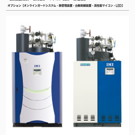
オプション［オンラインガードシステム・熱管理装置・台数制御装置・高性能マイコン・LED］