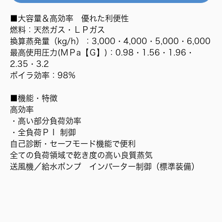
■大容量＆高効率 優れた利便性
燃料：天然ガス・ＬＰガス
換算蒸発量（kg/h）：3,000・4,000・5,000・6,000
最高使用圧力(ＭＰa【Ｇ】)：0.98・1.56・1.96・
2.35・3.2
ボイラ効率：98%
■機能・特徴
高効率
・高い部分負荷効率
・全負荷ＰＩ 制御
自己診断・セーフモード機能で便利
全ての負荷領域で乾き度の高い良質蒸気
送風機／給水ポンプ インバーター制御（標準装備）