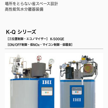
場所をとらない省スペース設計
高性能気水分離器装備
K-Q シリーズ
［三位置制御・エコノマイザー］ K-500QE
［ON/OFF制御・低NOx・マイコン制御・低騒音］