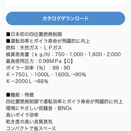
カタログダウンロード
■日本初の四位置燃焼制御
■運転効率とボイラ寿命が飛躍的に向上
燃料：天然ガス・ＬＰガス
換算蒸発量（ｋｇ/h)：750・1,000・1,600・2,000
最高使用圧力：0.98ＭＰa【Ｇ】
ボイラー効率（％）：88・90
Ｋ－750Ｌ・1000L・1600L→90％
Ｋ－2000Ｌ→88％
■機能・特徴
四位置燃焼制御で運転効率とボイラ寿命が飛躍的に向上
環境にやさしい低騒音・低NOx
高いボイラ効率
乾き度の高い良質蒸気
コンパクトで省スペース